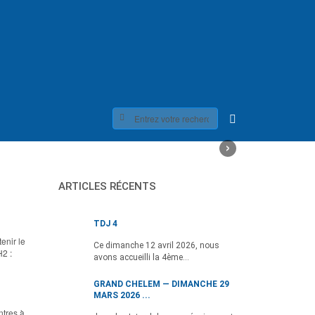
›
ARTICLES RÉCENTS
TDJ 4
enir le
Ce dimanche 12 avril 2026, nous
H2 :
avons accueilli la 4ème...
GRAND CHELEM — DIMANCHE 29
MARS 2026 ...
ntres à