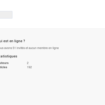
i est en ligne ?
us avons 51 invités et aucun membre en ligne
tatistiques
siteurs
2
ticles
192