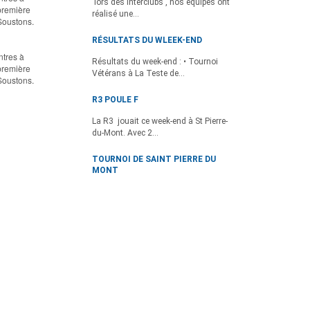
lors des Interclubs , nos équipes ont
première
réalisé une...
Soustons.
RÉSULTATS DU WLEEK-END
ntres à
Résultats du week-end : • Tournoi
première
Vétérans à La Teste de...
Soustons.
R3 POULE F
La R3 jouait ce week-end à St Pierre-
du-Mont. Avec 2...
TOURNOI DE SAINT PIERRE DU
MONT