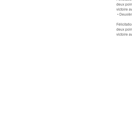
deux poin
victoire 
• Deuxièm
Félicitat
deux poin
victoire 